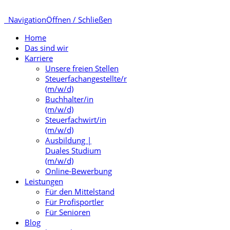
Navigation
Öffnen / Schließen
Home
Das sind wir
Karriere
Unsere freien Stellen
Steuerfachangestellte/r
(m/w/d)
Buchhalter/in
(m/w/d)
Steuerfachwirt/in
(m/w/d)
Ausbildung |
Duales Studium
(m/w/d)
Online-Bewerbung
Leistungen
Für den Mittelstand
Für Profisportler
Für Senioren
Blog