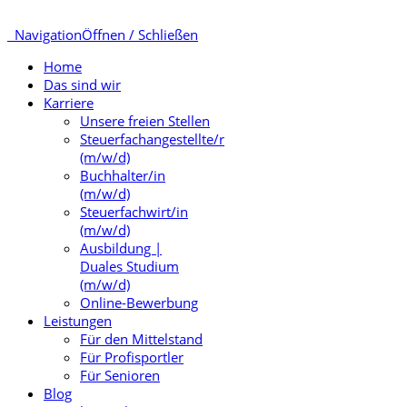
Navigation
Öffnen / Schließen
Home
Das sind wir
Karriere
Unsere freien Stellen
Steuerfachangestellte/r
(m/w/d)
Buchhalter/in
(m/w/d)
Steuerfachwirt/in
(m/w/d)
Ausbildung |
Duales Studium
(m/w/d)
Online-Bewerbung
Leistungen
Für den Mittelstand
Für Profisportler
Für Senioren
Blog