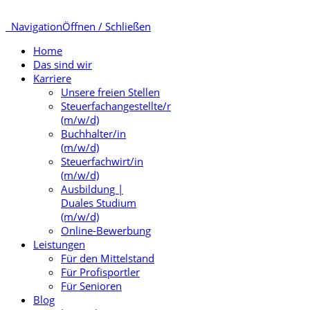
Navigation
Öffnen / Schließen
Home
Das sind wir
Karriere
Unsere freien Stellen
Steuerfachangestellte/r
(m/w/d)
Buchhalter/in
(m/w/d)
Steuerfachwirt/in
(m/w/d)
Ausbildung |
Duales Studium
(m/w/d)
Online-Bewerbung
Leistungen
Für den Mittelstand
Für Profisportler
Für Senioren
Blog