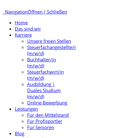
Navigation
Öffnen / Schließen
Home
Das sind wir
Karriere
Unsere freien Stellen
Steuerfachangestellte/r
(m/w/d)
Buchhalter/in
(m/w/d)
Steuerfachwirt/in
(m/w/d)
Ausbildung |
Duales Studium
(m/w/d)
Online-Bewerbung
Leistungen
Für den Mittelstand
Für Profisportler
Für Senioren
Blog