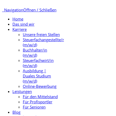
Navigation
Öffnen / Schließen
Home
Das sind wir
Karriere
Unsere freien Stellen
Steuerfachangestellte/r
(m/w/d)
Buchhalter/in
(m/w/d)
Steuerfachwirt/in
(m/w/d)
Ausbildung |
Duales Studium
(m/w/d)
Online-Bewerbung
Leistungen
Für den Mittelstand
Für Profisportler
Für Senioren
Blog