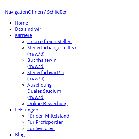
Navigation
Öffnen / Schließen
Home
Das sind wir
Karriere
Unsere freien Stellen
Steuerfachangestellte/r
(m/w/d)
Buchhalter/in
(m/w/d)
Steuerfachwirt/in
(m/w/d)
Ausbildung |
Duales Studium
(m/w/d)
Online-Bewerbung
Leistungen
Für den Mittelstand
Für Profisportler
Für Senioren
Blog