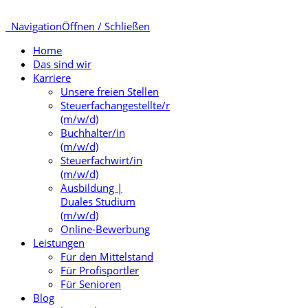
Navigation
Öffnen / Schließen
Home
Das sind wir
Karriere
Unsere freien Stellen
Steuerfachangestellte/r
(m/w/d)
Buchhalter/in
(m/w/d)
Steuerfachwirt/in
(m/w/d)
Ausbildung |
Duales Studium
(m/w/d)
Online-Bewerbung
Leistungen
Für den Mittelstand
Für Profisportler
Für Senioren
Blog