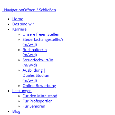
Navigation
Öffnen / Schließen
Home
Das sind wir
Karriere
Unsere freien Stellen
Steuerfachangestellte/r
(m/w/d)
Buchhalter/in
(m/w/d)
Steuerfachwirt/in
(m/w/d)
Ausbildung |
Duales Studium
(m/w/d)
Online-Bewerbung
Leistungen
Für den Mittelstand
Für Profisportler
Für Senioren
Blog