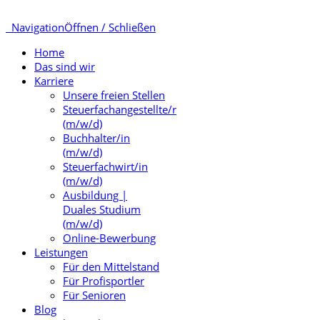
Navigation
Öffnen / Schließen
Home
Das sind wir
Karriere
Unsere freien Stellen
Steuerfachangestellte/r
(m/w/d)
Buchhalter/in
(m/w/d)
Steuerfachwirt/in
(m/w/d)
Ausbildung |
Duales Studium
(m/w/d)
Online-Bewerbung
Leistungen
Für den Mittelstand
Für Profisportler
Für Senioren
Blog