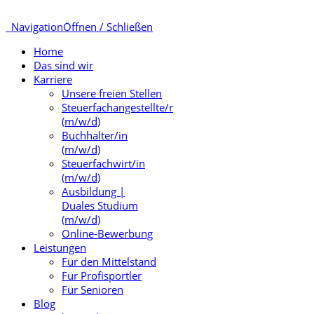
Navigation
Öffnen / Schließen
Home
Das sind wir
Karriere
Unsere freien Stellen
Steuerfachangestellte/r
(m/w/d)
Buchhalter/in
(m/w/d)
Steuerfachwirt/in
(m/w/d)
Ausbildung |
Duales Studium
(m/w/d)
Online-Bewerbung
Leistungen
Für den Mittelstand
Für Profisportler
Für Senioren
Blog