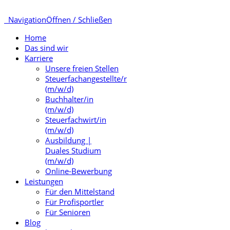
Navigation
Öffnen / Schließen
Home
Das sind wir
Karriere
Unsere freien Stellen
Steuerfachangestellte/r
(m/w/d)
Buchhalter/in
(m/w/d)
Steuerfachwirt/in
(m/w/d)
Ausbildung |
Duales Studium
(m/w/d)
Online-Bewerbung
Leistungen
Für den Mittelstand
Für Profisportler
Für Senioren
Blog